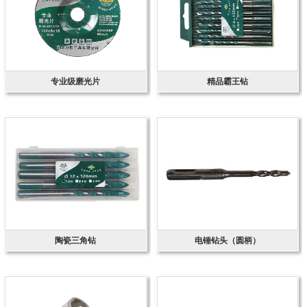
专业级磨光片
精品霸王钻
陶瓷三角钻
电锤钻头（圆柄）