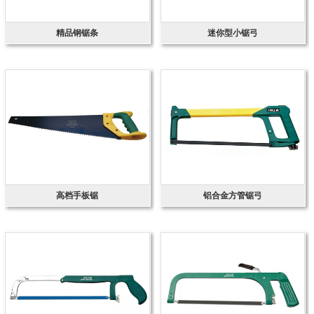
精品钢锯条
迷你型小锯弓
高档手板锯
铝合金方管锯弓