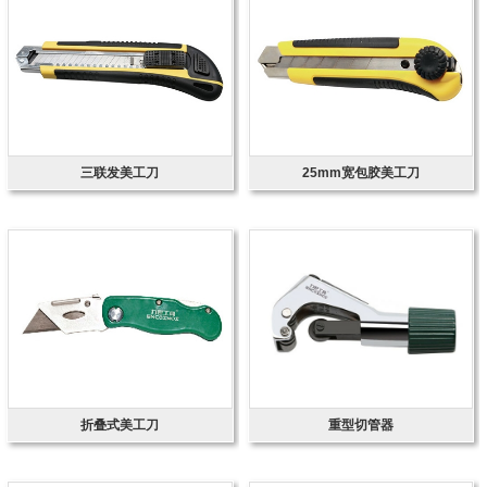
三联发美工刀
25mm宽包胶美工刀
折叠式美工刀
重型切管器