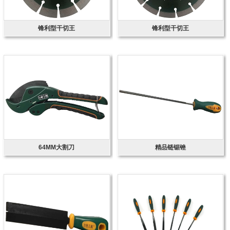
锋利型干切王
锋利型干切王
64MM大割刀
精品链锯锉