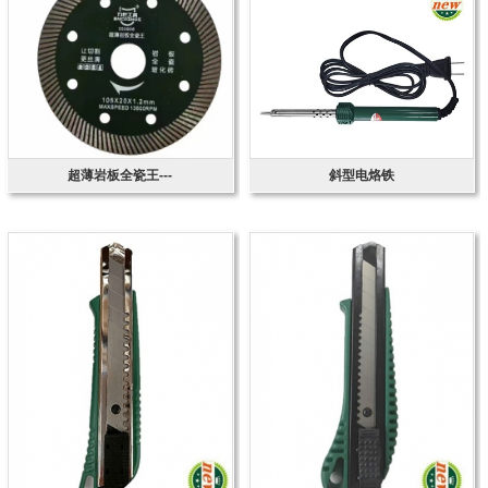
超薄岩板全瓷王---
斜型电烙铁