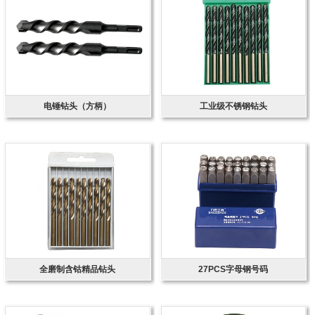
电锤钻头（方柄）
工业级不锈钢钻头
全磨制含钴精品钻头
27PCS字母钢号码