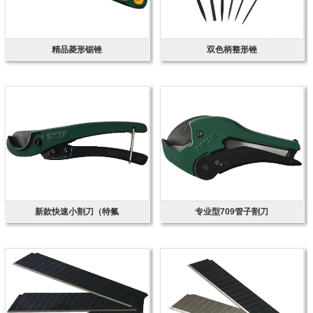
精品菱形锯锉
双色柄整形锉
新款快速小割刀（特氟
专业型709管子割刀