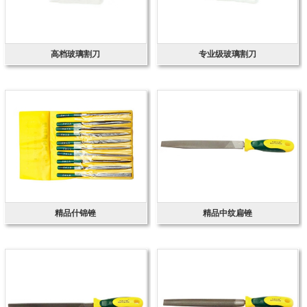
高档玻璃割刀
专业级玻璃割刀
精品什锦锉
精品中纹扁锉