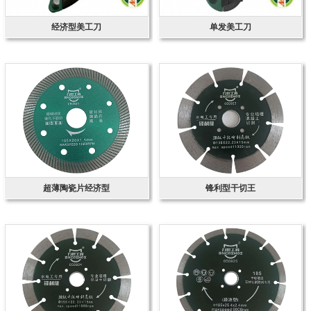
经济型美工刀
单发美工刀
超薄陶瓷片经济型
锋利型干切王