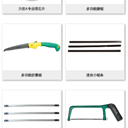
力世A专业理石片
多功能腰锯
多功能折叠锯
迷你小锯条