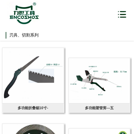
刃具、切割系列
多功能折叠锯10寸-
多功能塑管剪---五