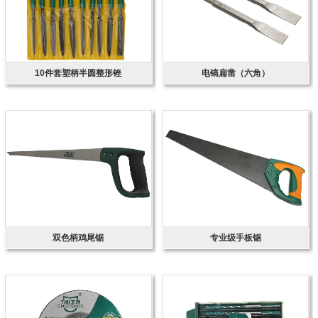
10件套塑柄半圆整形锉
电镐扁凿（六角）
双色柄鸡尾锯
专业级手板锯