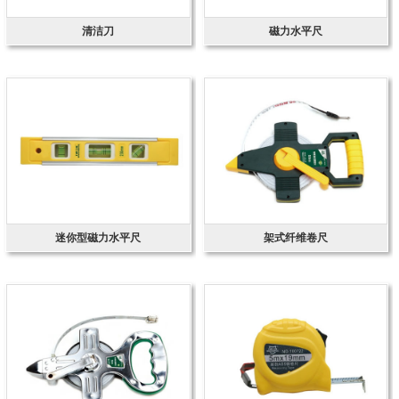
清洁刀
磁力水平尺
迷你型磁力水平尺
架式纤维卷尺