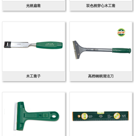
光柄扁凿
双色柄穿心木工凿
木工凿子
高档钢柄清洁刀