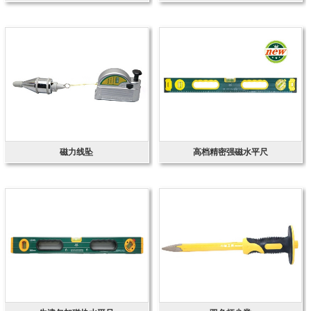
磁力线坠
高档精密强磁水平尺