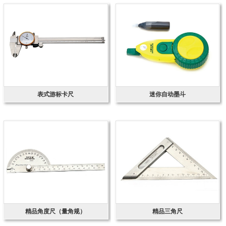
表式游标卡尺
迷你自动墨斗
精品角度尺（量角规）
精品三角尺