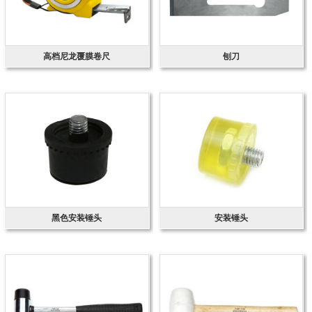
高档尼龙覆膜卷尺
刨刀
黑色安装锤头
安装锤头