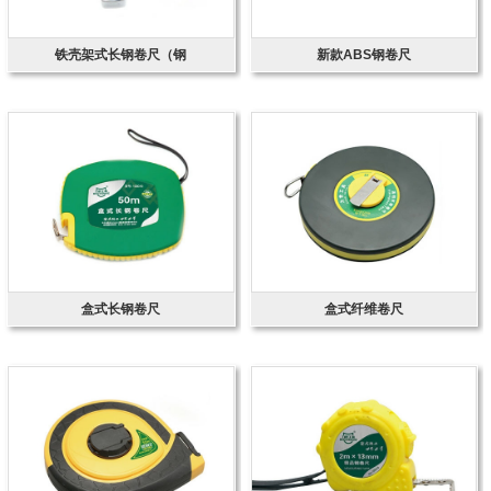
铁壳架式长钢卷尺（钢
新款ABS钢卷尺
盒式长钢卷尺
盒式纤维卷尺