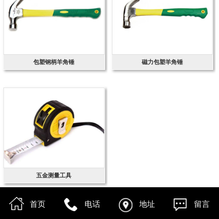
包塑钢柄羊角锤
磁力包塑羊角锤
五金测量工具
首页
电话
地址
留言