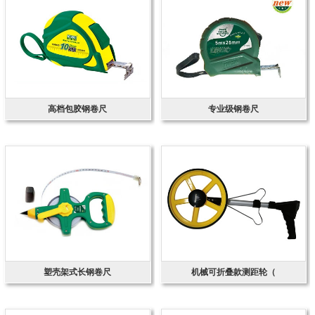
高档包胶钢卷尺
专业级钢卷尺
塑壳架式长钢卷尺
机械可折叠款测距轮（