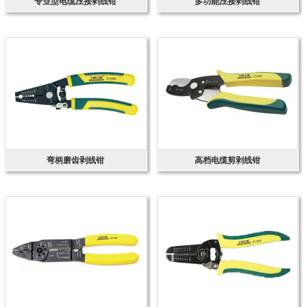
专业型电缆压接剥线钳
多功能压接剥线钳
弯柄磨齿剥线钳
高档电缆剪剥线钳