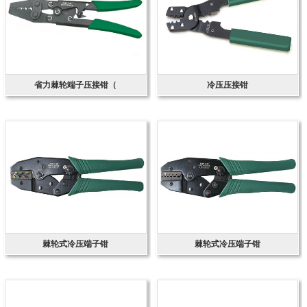
省力棘轮端子压接钳（
冷压压接钳
棘轮式冷压端子钳
棘轮式冷压端子钳