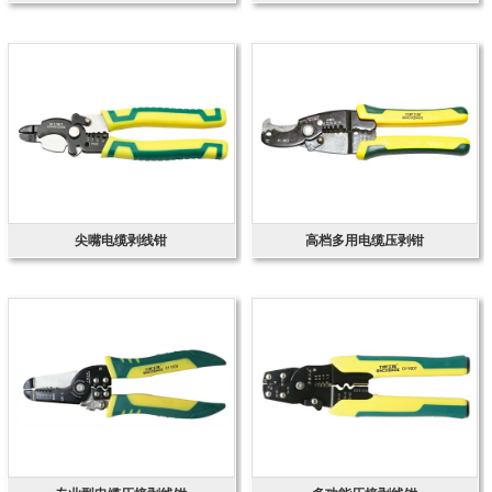
尖嘴电缆剥线钳
高档多用电缆压剥钳